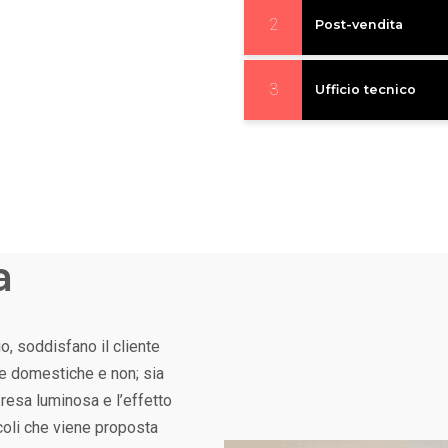
2
Post-vendita
3
Ufficio tecnico
a
o, soddisfano il cliente
ive domestiche e non; sia
a resa luminosa e l’effetto
coli che viene proposta