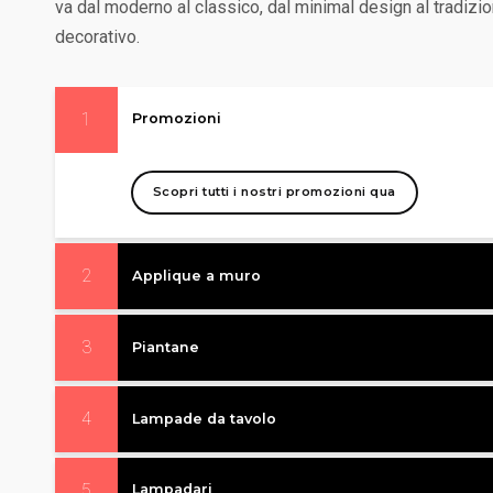
va dal moderno al classico, dal minimal design al tradizion
decorativo.
1
Promozioni
Scopri tutti i nostri promozioni qua
2
Applique a muro
3
Piantane
4
Lampade da tavolo
5
Lampadari